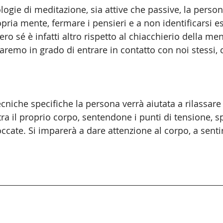
logie di meditazione, sia attive che passive, la person
opria mente, fermare i pensieri e a non identificarsi 
ero sé è infatti altro rispetto al chiacchierio della men
aremo in grado di entrare in contatto con noi stessi, 
ecniche specifiche la persona verrà aiutata a rilassare
altra il proprio corpo, sentendone i punti di tensione, s
ccate. Si imparerà a dare attenzione al corpo, a sentir
e tecniche di rilassamento e poterle poi utilizzar