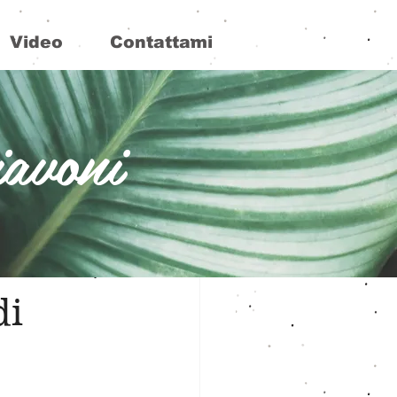
Video
Contattami
iavoni
e
Psicoterapia
di