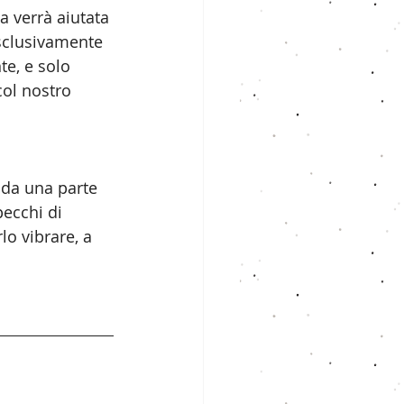
a verrà aiutata 
esclusivamente 
te, e solo 
col nostro 
 da una parte 
pecchi di 
lo vibrare, a 
e nel tuo 