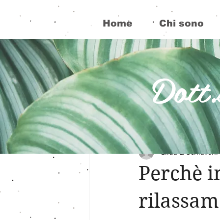
Home
Chi sono
Dott.
Tutti i post
Santiago
Psicopill
Gilda L. Schiavoni
Tecniche di rilassamento
An
Perchè i
rilassam