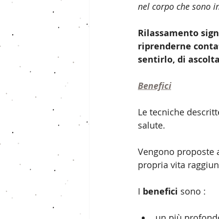
nel corpo che sono im
Rilassamento signi
riprenderne contat
sentirlo, di ascolt
Benefici
Le tecniche descrit
salute.
Vengono proposte a 
propria vita raggiu
I 
benefici
 sono :
un più profondo