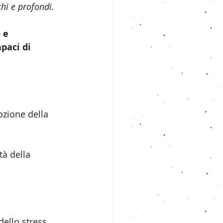
hi e profondi.
 e 
paci di 
ozione della 
à della 
ello stress