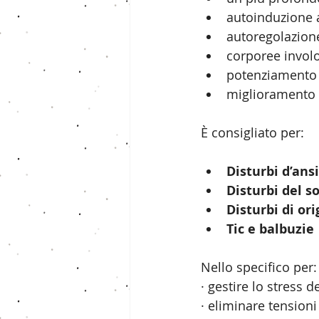
autoinduzione 
autoregolazione
corporee involo
potenziamento d
miglioramento d
È consigliato per:
Disturbi d’ans
Disturbi del s
Disturbi di or
Tic e balbuzie
Nello specifico per:
· gestire lo stress d
· eliminare tension