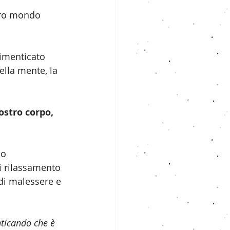
tro mondo 
imenticato 
lla mente, la 
ostro corpo, 
no 
di rilassamento 
di malessere e 
nticando che è 