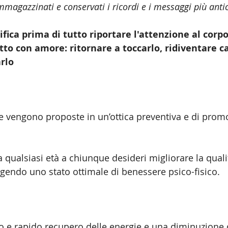
magazzinati e conservati i ricordi e i messaggi più antic
fica prima di tutto riportare l'attenzione al corpo
to con amore: ritornare a toccarlo, ridiventare ca
arlo
te vengono proposte in un’ottica preventiva e di prom
qualsiasi età a chiunque desideri migliorare la qualit
ngendo uno stato ottimale di benessere psico-fisico.
 e rapido recupero delle energie e una diminuzione d