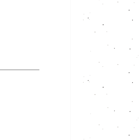
zzare delle 
i persone. 
 momento più 
 centrare e 