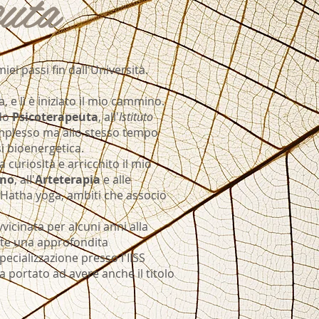
euta
i passi fin dall'Università.
a, e lì è iniziato il mio cammino.
ndo
Psicoterapeuta
, all'
Istituto
plesso ma allo stesso tempo
si bioenergetica.
curiosità e arricchito il mio
eno
, all'
Arteterapia
e alle
ll'Hatha yoga, ambiti che associo
icinata per alcuni anni alla
mite una approfondita
ecializzazione presso l'IISS
ha portato ad avere anche il titolo