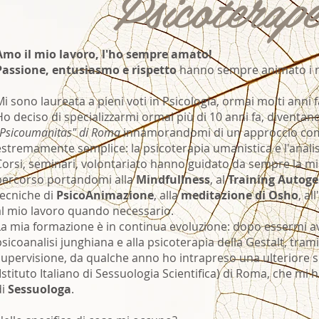
Psicoterap
Amo il mio lavoro, l'ho sempre amato!
Passione, entusiasmo e rispetto
hanno sempre animato i mie
Mi sono laureata a pieni voti in Psicologia, ormai molti anni f
Ho deciso di specializzarmi ormai più di 10 anni fa, diventa
"Psicoumanitas" di Roma
innamorandomi di un approccio com
estremamente semplice: la psicoterapia umanistica e l'anali
Corsi, seminari, volontariato hanno guidato da sempre la mia 
percorso portandomi alla
Mindfullness
, al
Training Autog
tecniche di
PsicoAnimazione
, alla
meditazione di Osho
, a
al mio lavoro quando necessario.
​La mia formazione è in continua evoluzione: dopo essermi avv
psicoanalisi junghiana e alla psicoterapia della Gestalt, tra
supervisione, da qualche anno ho intrapreso una ulteriore sp
(Istituto Italiano di Sessuologia Scientifica) di Roma, che mi 
di
Sessuologa
.