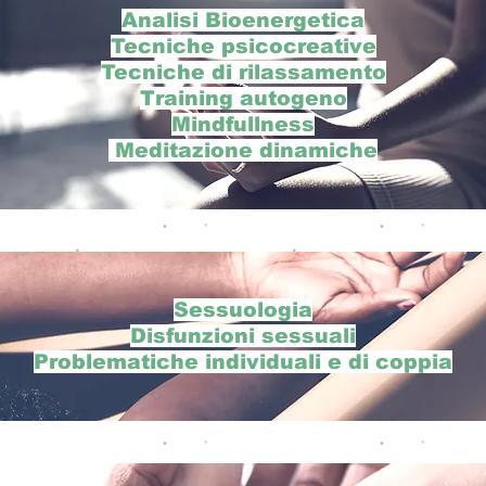
Analisi
Bioenergetica
Tecniche psicocreative
Tecniche di rilassamento
Training autogeno
Mindfullness
Meditazione dinamiche
Sessuologia
Disfunzioni sessuali
Problematiche individuali e di coppia