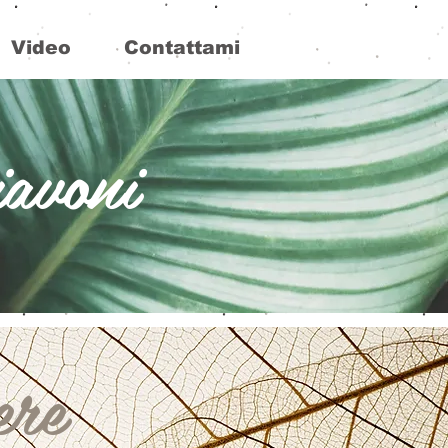
Video
Contattami
iavoni
ere