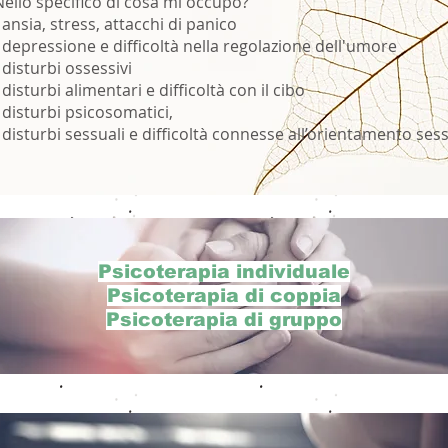
Nello specifico di cosa mi occupo?
 ansia, stress, attacchi di panico
- depressione e difficoltà nella regolazione dell'umore
 disturbi ossessivi
 disturbi alimentari e difficoltà con il cibo
- disturbi psicosomatici,
- disturbi sessuali e difficoltà connesse all’orientamento ses
Psicoterapia individuale
Psicoterapia di coppia
Psicoterapia di gruppo