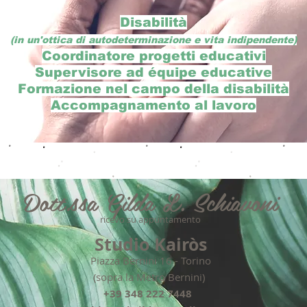
Disabilità
(in un'ottica di autodeterminazione e vita indipendente)
Coordinatore progetti educativi
Supervisore ad équipe educative
Formazione nel campo della disabilità
Accompagnamento al lavoro
Dott.ssa Gilda L. Schiavoni
ricevo su appuntamento
Studio Kairòs
Piazza Bernini 16 -
Torino
(sopra la Metro Bernini)
+39 348 222 7448