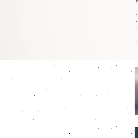
-
-
-