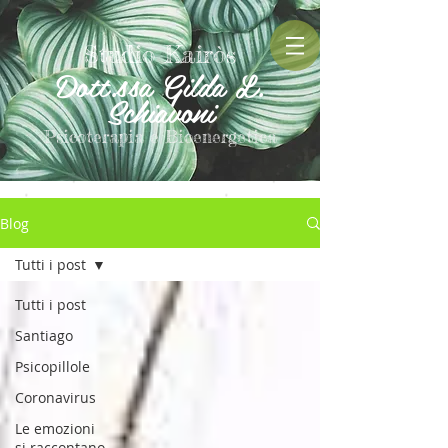
Studio Kairòs
Dott.ssa Gilda L.
Schiavoni
Psicoterapia e Bioenergetica
Blog
Tutti i post
Tutti i post
Santiago
Psicopillole
Coronavirus
Le emozioni
si raccontano