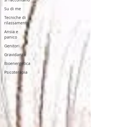
Su di me
Tecniche di
rilassamento
Ansia e
panico
Genitori
Gravidanza
Bioenergetica
Psicoterapia