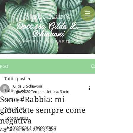
Studio Kairòs
Dott.ssa Gilda L.
Schiavoni
Psicoterapia e Bioenergetica
Post
Tutti i post
Gilda L. Schiavoni
Tutti i post
1 giu 2020
Tempo di lettura: 3 min
Sono #Rabbia: mi
Santiago
giudicate sempre come
Psicopillole
Coronavirus
negativa
Le emozioni si raccontano
Aggiornamento:
23 lug 2020