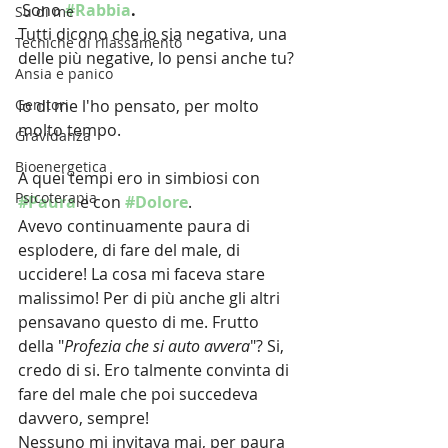
 Sono 
#Rabbia
.
Su di me
Tutti dicono che io sia negativa, una 
Tecniche di rilassamento
delle più negative, lo pensi anche tu?
Ansia e panico
Genitori
Io di me l'ho pensato, per molto 
molto tempo.
Gravidanza
Bioenergetica
A quei tempi ero in simbiosi con 
Psicoterapia
#Paura
 e con 
#Dolore
. 
Avevo continuamente paura di 
esplodere, di fare del male, di 
uccidere! La cosa mi faceva stare 
malissimo! Per di più anche gli altri 
pensavano questo di me. Frutto 
della "
Profezia che si auto avvera
"? Si, 
credo di si. Ero talmente convinta di 
fare del male che poi succedeva 
davvero, sempre!
Nessuno mi invitava mai, per paura 