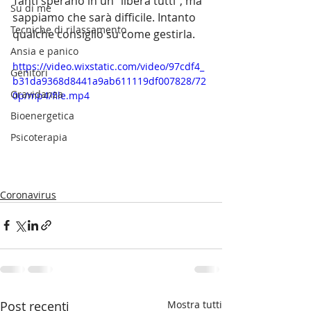
Tanti sperano in un "libera tutti", ma 
Su di me
sappiamo che sarà difficile. Intanto 
Tecniche di rilassamento
qualche consiglio su come gestirla.
Ansia e panico
https://video.wixstatic.com/video/97cdf4_
Genitori
b31da9368d8441a9ab611119df007828/72
Gravidanza
0p/mp4/file.mp4
Bioenergetica
Psicoterapia
Coronavirus
Post recenti
Mostra tutti