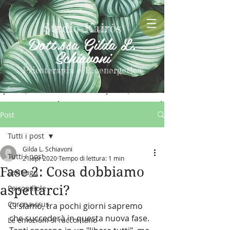
Studio Kairòs
Dott.ssa Gilda L.
Schiavoni
Psicoterapia e Bioenergetica
Post
Tutti i post
Gilda L. Schiavoni
Tutti i post
21 apr 2020
Tempo di lettura: 1 min
Fase 2: Cosa dobbiamo
Santiago
aspettarci?
Psicopillole
Coronavirus
Ci siamo, tra pochi giorni sapremo 
che succederà in questa nuova fase. 
Le emozioni si raccontano